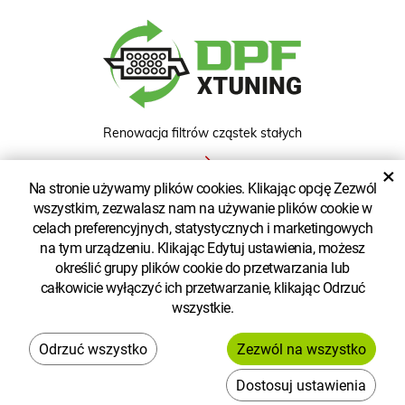
Renowacja filtrów cząstek stałych
×
Na stronie używamy plików cookies. Klikając opcję Zezwól
wszystkim, zezwalasz nam na używanie plików cookie w
ZOBACZ KLASYCZNĄ WERSJĘ
celach preferencyjnych, statystycznych i marketingowych
na tym urządzeniu. Klikając Edytuj ustawienia, możesz
określić grupy plików cookie do przetwarzania lub
całkowicie wyłączyć ich przetwarzanie, klikając Odrzuć
wszystkie.
Copyright © Enginecopower Sp. z o.o.
Stworzone przez
Dostosuj ustawienia
System