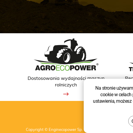
Dostosowania wydajności maszyn
Reg
rolniczych
Na stronie używamy
cookie w celach 
ustawienia, możesz o
Copyright © Enginecopower Sp. z o.o.