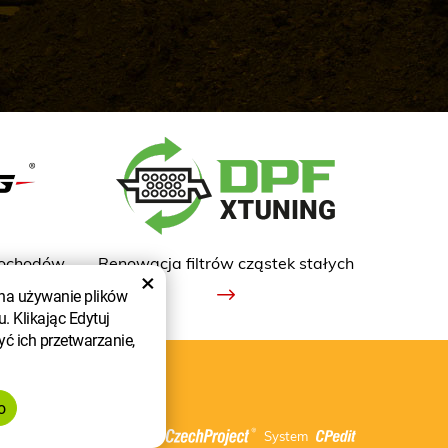
mochodów
Renowacja filtrów cząstek stałych
×
 na używanie plików
. Klikając Edytuj
yć ich przetwarzanie,
Stworzone przez
System